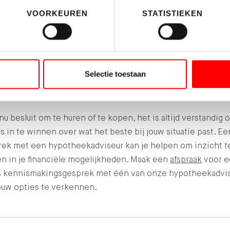
ij is een hypotheek een lange termijnverplichting. Het is h
VOORKEUREN
STATISTIEKEN
g te voorspellen wat de rente na de rentevaste periode zal 
kan onzekerheid met zich meebrengen. De rente kan nameli
en, maar ook dalen. Met als gevolg dat dit invloed heeft op j
dlasten.
Selectie toestaan
vies inwinnen?
 nu besluit om te huren of te kopen, het is altijd verstandig 
s in te winnen over wat het beste bij jouw situatie past. Ee
rek met een hypotheekadviseur kan je helpen om inzicht t
en in je financiële mogelijkheden. Maak een
afspraak
voor e
is kennismakingsgesprek met één van onze hypotheekadvi
ouw opties te verkennen.