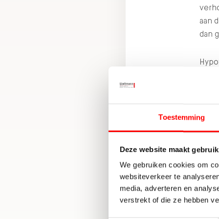
verh
aan d
dan g
Hypo
Boven
lang 
ande
Toestemming
Na
Deze website maakt gebruik
Kopen
We gebruiken cookies om cont
hoog 
websiteverkeer te analyseren
repar
media, adverteren en analys
tot e
verstrekt of die ze hebben v