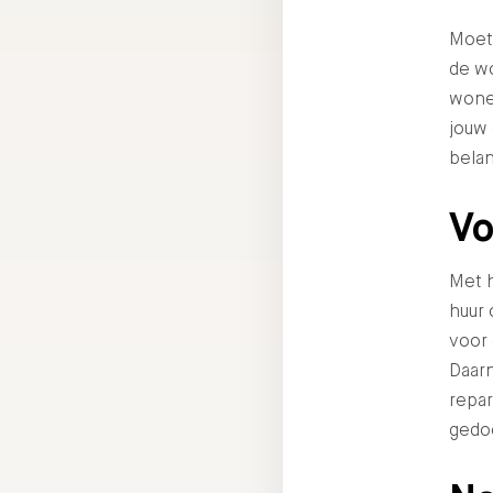
Moet 
de w
wonen
jouw
belan
Vo
Met h
huur
voor
Daar
repar
gedoe