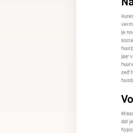
Na
Huren
vermo
je no
socia
huurp
jaar
huurv
zelf 
huisb
Vo
Missc
dat j
hypot