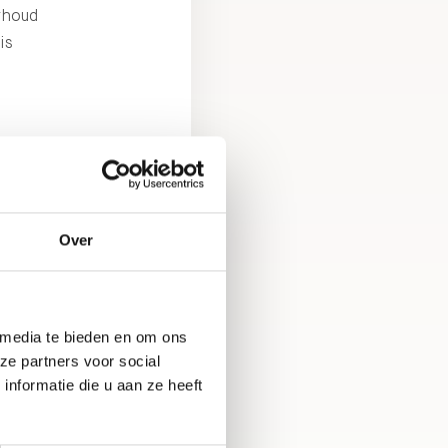
rhoud
is
ar
Over
aak
 media te bieden en om ons
en
ze partners voor social
iden
nformatie die u aan ze heeft