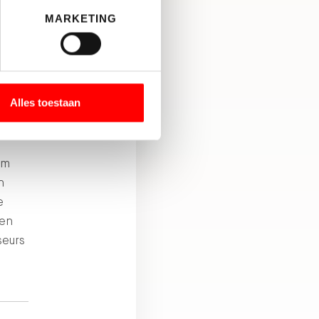
ierbij
MARKETING
doen.
jk
e
Alles toestaan
om
n
e
en
seurs