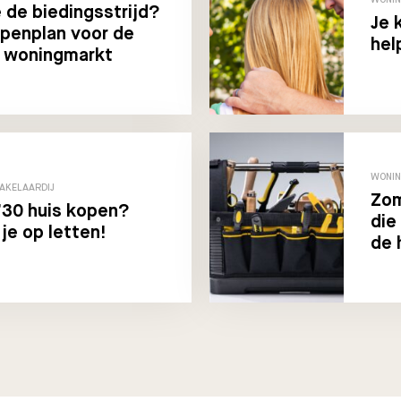
 de biedingsstrijd?
Je 
penplan voor de
hel
 woningmarkt
WONIN
AKELAARDIJ
Zom
’30 huis kopen?
die
je op letten!
de 