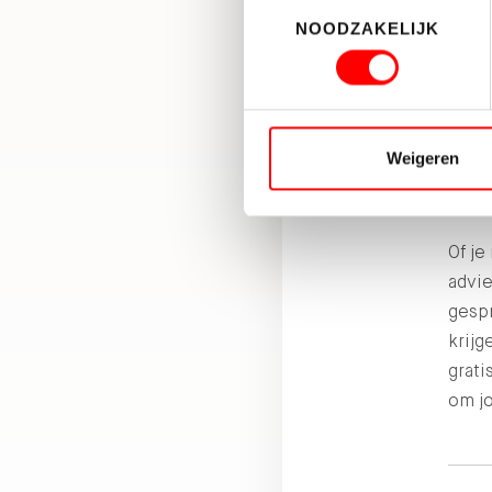
Daarb
Toestemmingsselectie
NOODZAKELIJK
lasti
Dit 
stijg
maan
Weigeren
Ad
Of je
advie
gesp
krijg
grat
om j