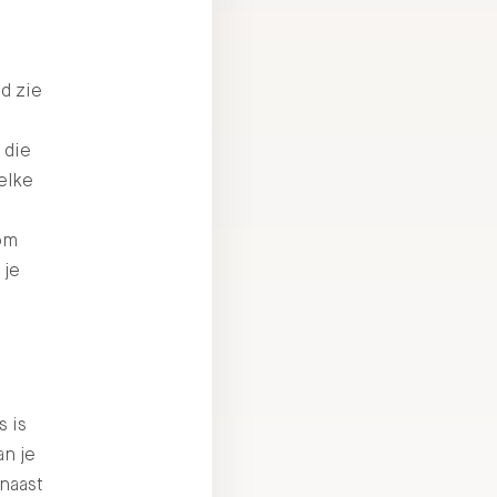
d zie
r
 die
elke
 om
 je
s is
an je
rnaast