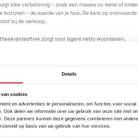
oogt elke verbetering – zoals een nieuwe cv-ketel of onde
e kozijnen – de waarde van je huis. De kans op overwaarde 
root bij de verkoop.
theekrenteaftrek zorgt voor lagere netto woonlasten.
dien kun je kiezen voor stabiele maandlasten. Wil je 30 ja
hetzelfde betalen? Of liever nu meer en later minder, of
rsom? Het kan allemaal.
Details
delen van kopen
 van cookies
 heeft ook nadelen, vooral voor starters. De kosten zijn v
ent en advertenties te personaliseren, om functies voor social
en je bent als eigenaar verantwoordelijk voor onderhoud 
. Ook delen we informatie over uw gebruik van onze site met on
aties. Daarnaast kan de waarde van je huis dalen, wat kan le
e. Deze partners kunnen deze gegevens combineren met andere i
en restschuld als je je huis wilt verkopen.
erzameld op basis van uw gebruik van hun services.