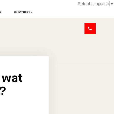
Select Language
▼
R
HYPOTHEKEN
 wat
e?