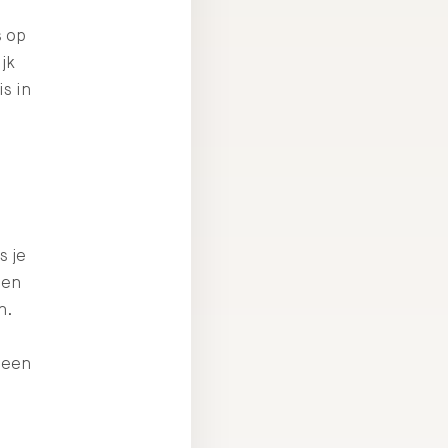
s op
jk
is in
s je
zen
n.
 geen