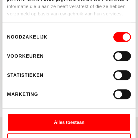
informatie die u aan ze heeft verstrekt of die ze hebben
Klik hier voor de volledige uitgave
verzameld op basis van uw gebruik van hun services.
Bron: nvm.nl
Toestemmingsselectie
NOODZAKELIJK
DELEN:
VOORKEUREN
STATISTIEKEN
TERUG NAAR OVERZICHT
MARKETING
Alles toestaan
Gerelateerde berichten