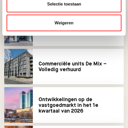
Selectie toestaan
Weigeren
Twijnstraat 49 verkocht en
verhuurd
Commerciële units De Mix –
Volledig verhuurd
Ontwikkelingen op de
vastgoedmarkt in het 1e
kwartaal van 2026