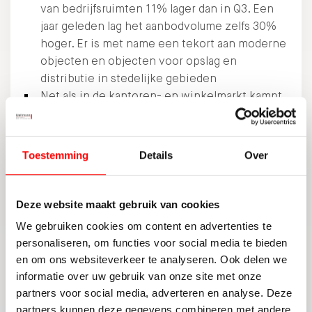
van bedrijfsruimten 11% lager dan in Q3. Een
jaar geleden lag het aanbodvolume zelfs 30%
hoger. Er is met name een tekort aan moderne
objecten en objecten voor opslag en
distributie in stedelijke gebieden
Net als in de kantoren- en winkelmarkt kampt
de bedrijfsruimtemarkt met veel structureel en
incourant aanbod. In Q4 nam het structurele
aanbod zelfs toe met 3% tot ruim 1,9 miljoen
Toestemming
Details
Over
m². Van al het aanbod is momenteel 24%
structureel. Een jaar geleden was dat nog 20%
Een deel van dit structurele aanbod betreft
Deze website maakt gebruik van cookies
zogenaamde ‘maatjassen’ die voor specifieke
We gebruiken cookies om content en advertenties te
gebruikers gebouwd zijn en die niet aansluiten
personaliseren, om functies voor social media te bieden
bij de huidige wensen van gebruikers. Maar
en om ons websiteverkeer te analyseren. Ook delen we
ook grotere complexen die niet geschikt zijn
informatie over uw gebruik van onze site met onze
voor logistieke activiteiten door onvoldoende
partners voor social media, adverteren en analyse. Deze
vrije hoogte en draagkracht van de vloeren.
partners kunnen deze gegevens combineren met andere