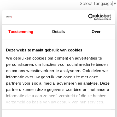
Select Language
▼
Neem vrijblijvend contact op
Toestemming
Details
Over
met ons
Deze website maakt gebruik van cookies
Plan direct een afspraak in of neem
contact
op.
We nemen snel contact met je op om kennis te
We gebruiken cookies om content en advertenties te
maken.
personaliseren, om functies voor social media te bieden
en om ons websiteverkeer te analyseren. Ook delen we
AFSPRAAK MAKEN WONEN
informatie over uw gebruik van onze site met onze
partners voor social media, adverteren en analyse. Deze
AFSPRAAK MAKEN BEDRIJVEN
partners kunnen deze gegevens combineren met andere
informatie die u aan ze heeft verstrekt of die ze hebben
verzameld op basis van uw gebruik van hun services.
Toestemmingsselectie