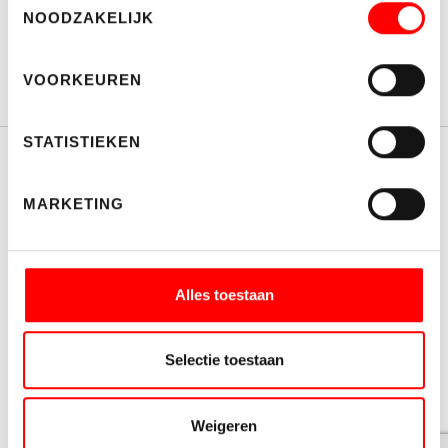
NOODZAKELIJK
VOORKEUREN
Diensten
STATISTIEKEN
MARKETING
COPYRIGHT © WALTMANN MAKELAARS 2026
DISCLAIMER
CONTACT
Alles toestaan
PRIVACY
POORTWACHTERSFUNCTIE
Selectie toestaan
Weigeren