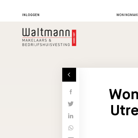
INLOGGEN
WONINGMAKE
Wone
Utre