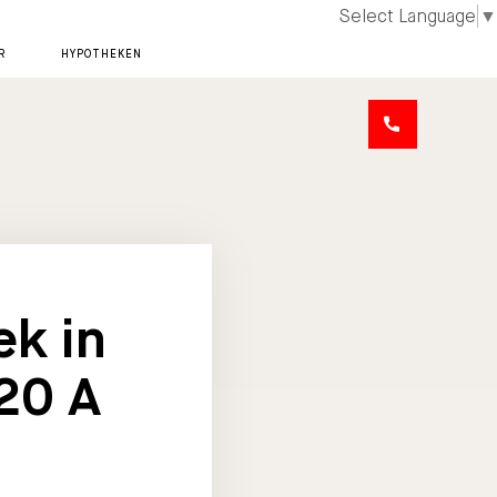
Select Language
▼
R
HYPOTHEKEN
ek in
 20 A