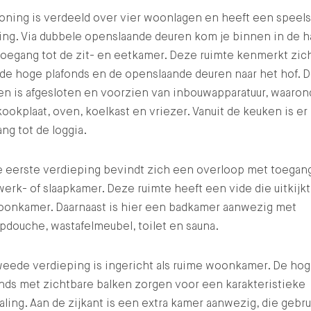
oning is verdeeld over vier woonlagen en heeft een speel
ing. Via dubbele openslaande deuren kom je binnen in de ha
oegang tot de zit- en eetkamer. Deze ruimte kenmerkt zic
de hoge plafonds en de openslaande deuren naar het hof. 
en is afgesloten en voorzien van inbouwapparatuur, waaron
ookplaat, oven, koelkast en vriezer. Vanuit de keuken is er
ng tot de loggia.
e eerste verdieping bevindt zich een overloop met toegang
erk- of slaapkamer. Deze ruimte heeft een vide die uitkijk
oonkamer. Daarnaast is hier een badkamer aanwezig met
pdouche, wastafelmeubel, toilet en sauna.
weede verdieping is ingericht als ruime woonkamer. De ho
nds met zichtbare balken zorgen voor een karakteristieke
raling. Aan de zijkant is een extra kamer aanwezig, die gebru