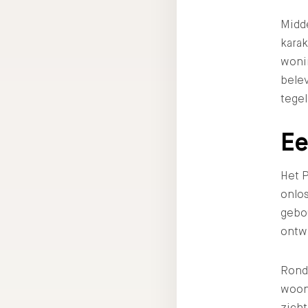
Midd
karak
wonin
belev
tegel
Ee
Het P
onlo
gebou
ontwi
Rond
woond
zicht