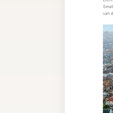
Smal
van 