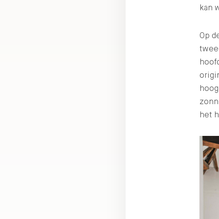
kan w
Op d
twee
hoofd
origi
hoog)
zonni
het 