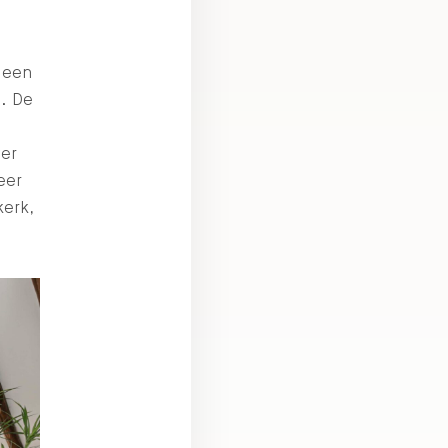
 een
g. De
ter
eer
kerk
,