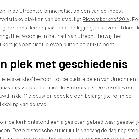
en in de Utrechtse binnenstad, op een van de meest
teristieke plekken van de stad, ligt
Pieterskerkhof 20 A
. Ee
g die niet alleen opvalt door de ligging, maar vooral door d
ing. Hier woon je in het hart van Utrecht, terwijl het
ijkertijd voelt alsof je even buiten de drukte bent.
n plek met geschiedenis
ieterskerkhof behoort tot de oudste delen van Utrecht en i
smakelijk verbonden met de
Pieterskerk
. Deze kerk werd
wd in de 11e eeuw en speelde een belangrijke rol in de
kkeling van de stad.
om de kerk ontstond een afgesloten gebied waar geestelij
en. Deze historische structuur is vandaag de dag nog stee
baar in de opzet van het plein en de omliggende bebouwin