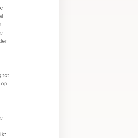
se
l,
h
De
der
 tot
t op
ge
ikt