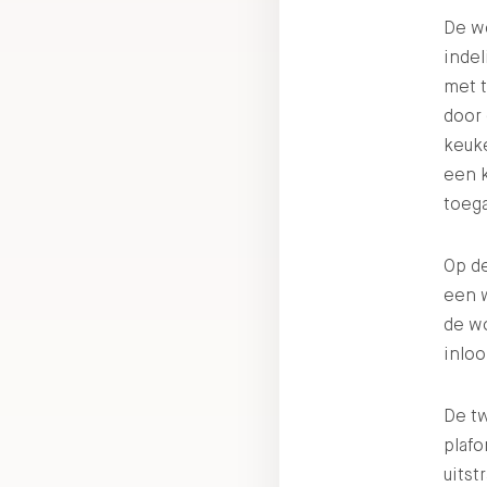
De w
indel
met t
door 
keuk
een k
toega
Op d
een w
de w
inloo
De t
plafo
uitst