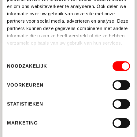
en om ons websiteverkeer te analyseren. Ook delen we
informatie over uw gebruik van onze site met onze
partners voor social media, adverteren en analyse. Deze
partners kunnen deze gegevens combineren met andere
informatie die u aan ze heeft verstrekt of die ze hebben
verzameld op basis van uw gebruik van hun services.
UTRECHT
Oudegracht 236 A
Toestemmingsselectie
NOODZAKELIJK
2
105 M
3
ENERGIELABEL C
VOORKEUREN
STATISTIEKEN
VERKOCHT
MARKETING