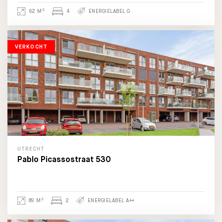
2
62 M
4
ENERGIELABEL G
VERKOCHT
UTRECHT
Pablo Picassostraat 530
2
89 M
2
ENERGIELABEL A++