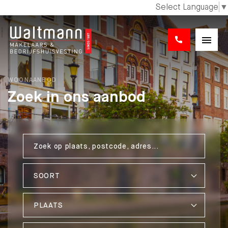
Select Language
▼
WOONAANBOD
Zoek in ons aanbod