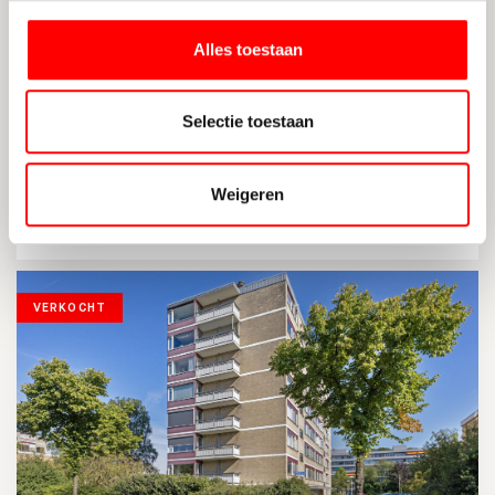
Alles toestaan
UTRECHT
Selectie toestaan
Rooseveltlaan 614
Weigeren
2
80 M
3
ENERGIELABEL D
VERKOCHT