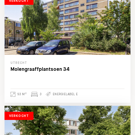
VERKOCHT
UTRECHT
Molengraaffplantsoen 34
2
93 M
3
ENERGIELABEL E
VERKOCHT