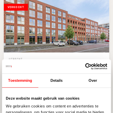
VERKOCHT
UTRECHT
Pablo Picassostraat 528
Toestemming
Details
Over
2
97 M
2
ENERGIELABEL A++
Deze website maakt gebruik van cookies
VERKOCHT
We gebruiken cookies om content en advertenties te
personaliseren, om functies voor social media te bieden