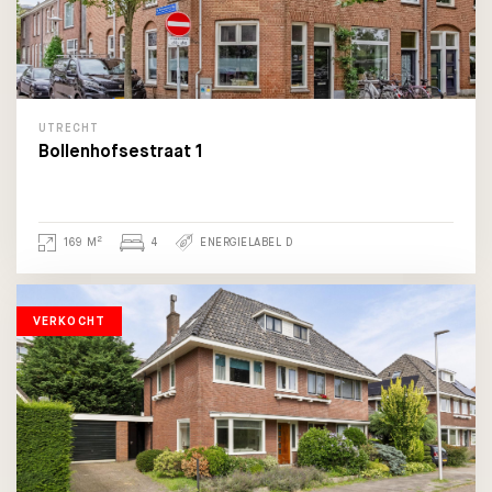
UTRECHT
Bollenhofsestraat 1
2
169 M
4
ENERGIELABEL D
VERKOCHT