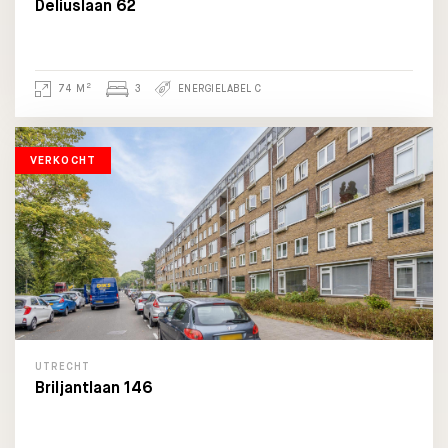
Deliuslaan 62
2
74 M
3
ENERGIELABEL C
VERKOCHT
UTRECHT
Briljantlaan 146