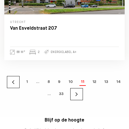
UTRECHT
Van Esveldstraat 207
2
88 M
2
ENERGIELABEL A+
1
…
8
9
10
11
12
13
14
…
33
Blijf op de hoogte