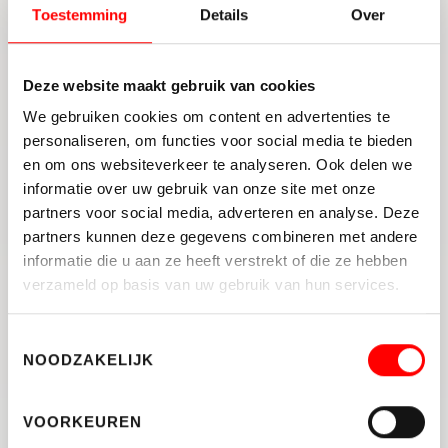
steeds moeilijker.
Toestemming
Details
Over
Wat kun je als huiseigenaar doen?
Deze website maakt gebruik van cookies
Als je al langer nadenkt over een volgende stap—
We gebruiken cookies om content en advertenties te
verhuizen naar iets groters, kleiner wonen of juist
personaliseren, om functies voor social media te bieden
dichter bij werk of familie—dan is dit een logisch
en om ons websiteverkeer te analyseren. Ook delen we
moment om in actie te komen. De markt biedt
informatie over uw gebruik van onze site met onze
veel kansen, maar vraagt ook om goede
partners voor social media, adverteren en analyse. Deze
voorbereiding. Denk aan:
partners kunnen deze gegevens combineren met andere
informatie die u aan ze heeft verstrekt of die ze hebben
Een actuele
waardebepaling
van je woning
verzameld op basis van uw gebruik van hun services.
Inzicht in je
financieringsmogelijkheden
Een plan voor je eigen woonwensen
Toestemmingsselectie
De volledige cijfers en uitgebreide analyses zijn
NOODZAKELIJK
te bekijken via de website van de
NVM
. De
beslissing om te verhuizen neem je niet alleen
VOORKEUREN
op basis van cijfers, maar actuele marktcijfers