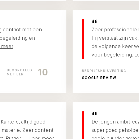
g contact met een
Zeer professionele 
 begeleiding en
Hij verstaat zijn vak
 meer
de volgende keer w
voor begeleiding.
L
10
BEOORDEELD
BEDRIJFSHUISVESTING
MET EEN
GOOGLE REVIEW
Kanters, altijd goed
De jongen ambitieuz
e materie. Zeer content
super goed geholpen!
t, Rutger !…
Lees meer
goeie huurder gevon