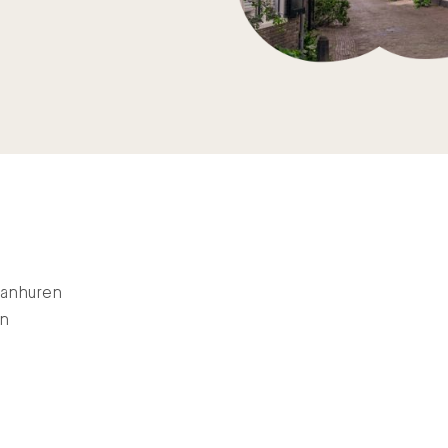
aanhuren
en