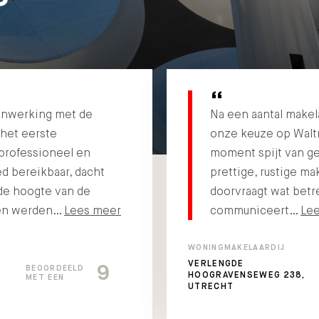
enwerking met de
Na een aantal makel
 het eerste
onze keuze op Wal
professioneel en
moment spijt van ge
ed bereikbaar, dacht
prettige, rustige ma
de hoogte van de
doorvraagt wat betr
gen werden…
Lees meer
communiceert…
Le
WONINGMAKELAARDIJ
VERLENGDE
9
BEOORDEELD
HOOGRAVENSEWEG 238,
MET EEN
UTRECHT