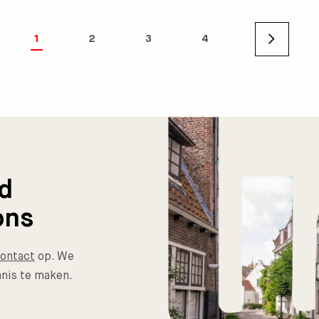
1
2
3
4
nd
ons
ontact
op. We
nis te maken.