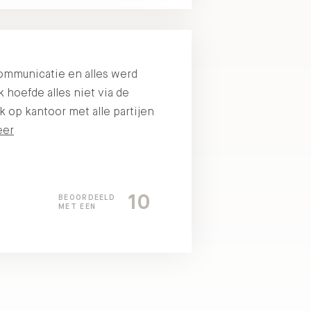
ommunicatie en alles werd
 hoefde alles niet via de
k op kantoor met alle partijen
eer
10
BEOORDEELD
MET EEN