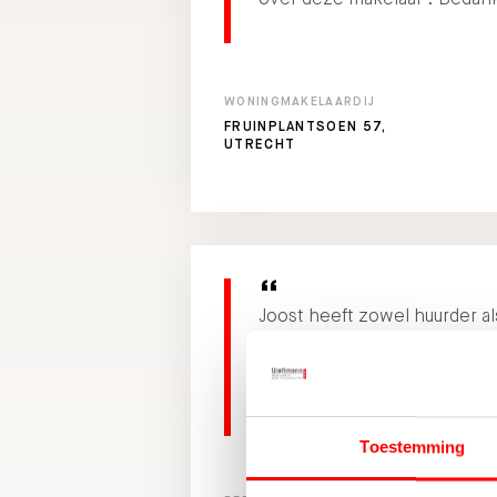
WONINGMAKELAARDIJ
FRUINPLANTSOEN 57,
UTRECHT
Joost heeft zowel huurder al
begeleid. De verhuur is snel
meer
Toestemming