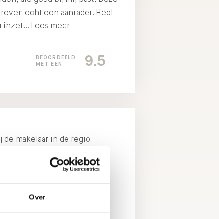
dreven echt een aanrader. Heel
u inzet…
Lees meer
9.5
BEOORDEELD
MET EEN
j de makelaar in de regio
mee, zijn correct, ter zake
 de omgang. Ik kijk terug op
bare en fijne samenwerking.
e binnenkort opnieuw…
Lees
Over