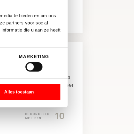
10
BEOORDEELD
MET EEN
 media te bieden en om ons
ze partners voor social
nformatie die u aan ze heeft
MARKETING
den over Waltmann Makelaars,
en Casper de Bie zijn zeer
op alles snel en kordaat. Het is
 hun samen te werken.
Lees meer
Alles toestaan
10
BEOORDEELD
MET EEN