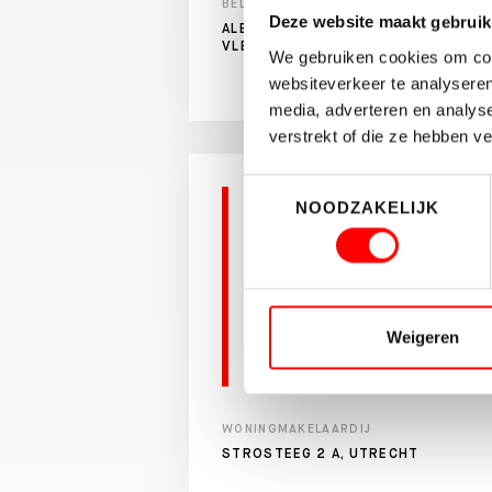
BEDRIJFSHUISVESTING
Deze website maakt gebruik
ALBERT SCHWEITZERLAAN 10,
VLEUTEN
We gebruiken cookies om cont
websiteverkeer te analyseren
media, adverteren en analys
verstrekt of die ze hebben v
Toestemmingsselectie
NOODZAKELIJK
Wij zijn zeer tevreden over
Waltmann voor het aankope
woning en het verkopen va
Je wordt vriendelijk en vak
Weigeren
Rutger en het team bij de 
meer
WONINGMAKELAARDIJ
STROSTEEG 2 A, UTRECHT