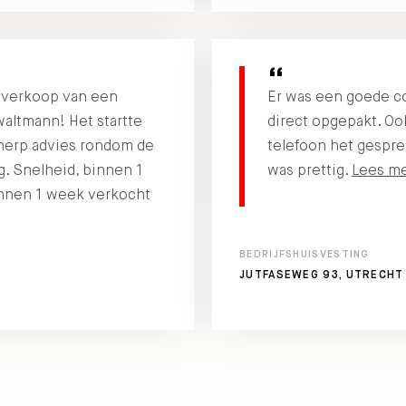
e verkoop van een
Er was een goede c
waltmann! Het startte
direct opgepakt. Ook
herp advies rondom de
telefoon het gespre
ng. Snelheid, binnen 1
was prettig.
Lees m
innen 1 week verkocht
BEDRIJFSHUISVESTING
JUTFASEWEG 93, UTRECHT