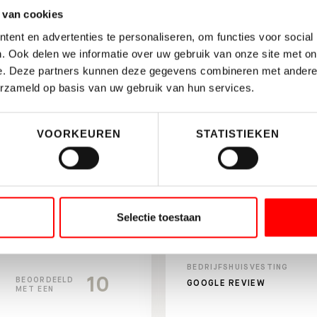
9
BEOORDEELD
 van cookies
BEDRIJFSHUISVESTING
MET EEN
HERTOGSWETERING ONG,
ent en advertenties te personaliseren, om functies voor social
UTRECHT
. Ook delen we informatie over uw gebruik van onze site met on
e. Deze partners kunnen deze gegevens combineren met andere i
erzameld op basis van uw gebruik van hun services.
VOORKEUREN
STATISTIEKEN
 de dienstverlening van
Wij zijn zeer tevre
n van onze nieuwe
Jeroen van der Wal 
n onze vorige woning.
deskundig, reageren 
kundig geholpen door
erg prettig om met
Selectie toestaan
voorbereiding van…
Lees
BEDRIJFSHUISVESTING
10
BEOORDEELD
GOOGLE REVIEW
MET EEN