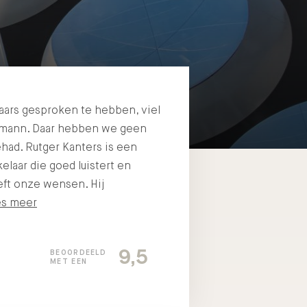
aars gesproken te hebben, viel
tmann. Daar hebben we geen
had. Rutger Kanters is een
kelaar die goed luistert en
eft onze wensen. Hij
es meer
9,5
BEOORDEELD
MET EEN