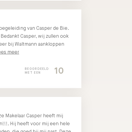
begeleiding van Casper de Bie.
. Bedankt Casper, wij zullen ook
eer bij Waltmann aankloppen
ees meer
10
BEOORDEELD
MET EEN
e Makelaar Casper heeft mij
!!. Hij heeft voor mij een hele
den, die goed bij mij past. Deze