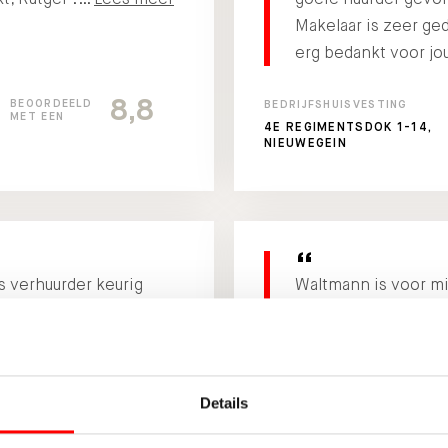
Makelaar is zeer ge
erg bedankt voor jo
8,8
BEOORDEELD
BEDRIJFSHUISVESTING
MET EEN
4E REGIMENTSDOK 1-14,
NIEUWEGEIN
s verhuurder keurig
Waltmann is voor mi
 en vlot gegaan.
Lees
Utrecht! Ze denken 
kundig en prettig in
wederom een vrucht
Hopelijk kunnen w
Details
meer