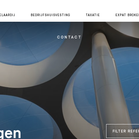
LAARDIJ
BEDRIJFSHUISVESTING
TAXATIE
EXPAT BROKE
CONTACT
gen
FILTER REF