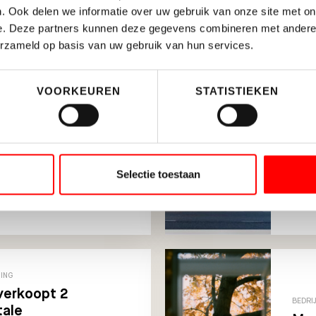
. Ook delen we informatie over uw gebruik van onze site met on
e. Deze partners kunnen deze gegevens combineren met andere i
Gerelateerde berichten
erzameld op basis van uw gebruik van hun services.
VOORKEUREN
STATISTIEKEN
TING
BEDRI
 Nieuwegein B.V.
Hal
706 m² in
Selectie toestaan
in 
in
TING
verkoopt 2
BEDRI
ale