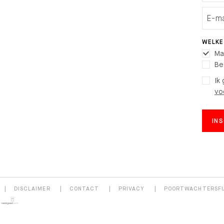
WELKE
Ma
Be
Ik
vo
IN
DISCLAIMER
CONTACT
PRIVACY
POORTWACHTERSF