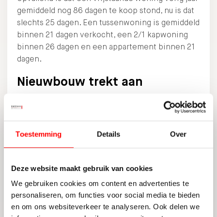
gemiddeld nog 86 dagen te koop stond, nu is dat
slechts 25 dagen. Een tussenwoning is gemiddeld
binnen 21 dagen verkocht, een 2/1 kapwoning
binnen 26 dagen en een appartement binnen 21
dagen.
Nieuwbouw trekt aan
De hoge verkoopdynamiek op de
nieuwbouwmarkt blijft aanhouden. NVM-
makelaars verkochten in het tweede kwartaal van
Toestemming
Details
Over
2024 ruim 7.300 nieuwbouwwoningen,
vergelijkbaar met het eerste kwartaal. De vraag
naar nieuwbouw neemt toe door de schaarste en
Deze website maakt gebruik van cookies
hoge prijzen in de bestaande bouw. In de eerste
We gebruiken cookies om content en advertenties te
helft van 2024 zijn al 14.700 nieuwbouwwoningen
personaliseren, om functies voor social media te bieden
verkocht, een flinke stijging vergeleken met
en om ons websiteverkeer te analyseren. Ook delen we
7.700 in 2023 en 11.000 in 2022.