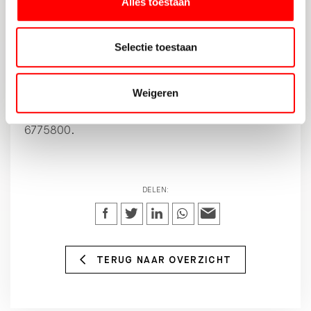
Alles toestaan
de aankoop van een huis? Maak gemakkelijk en
snel
online een afspraak
met één van onze
makelaars!
Selectie toestaan
Ook als je wilt weten wat je financiële
Weigeren
mogelijkheden zijn ben je bij ons aan het juiste
adres. Maak
online
een afspraak of bel 030-
6775800.
DELEN:
TERUG NAAR OVERZICHT