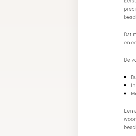
Eerst
prec
besc
Dat m
en e
De vo
Du
In
Me
Een a
woon
besch