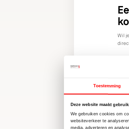
Ee
k
Wil j
direc
Deze
wilt 
even
Toestemming
Belan
Deze website maakt gebruik
de
We gebruiken cookies om cont
de
websiteverkeer te analyseren
e
media, adverteren en analys