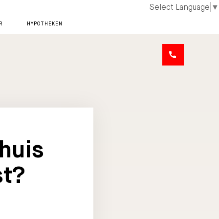
Select Language
▼
R
HYPOTHEKEN
huis
st?