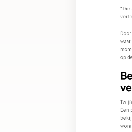
“Die 
verte
Door 
waar 
mome
op d
Be
ve
Twijf
Een p
bekij
wonin