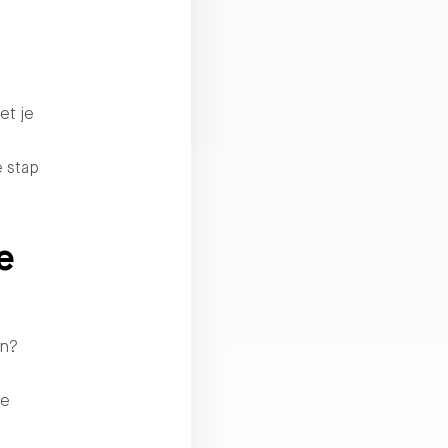
”
et je
 stap
e
en?
je