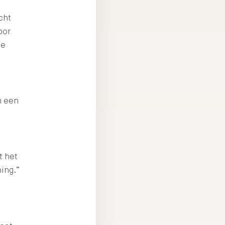
cht
oor
we
m een
t het
ning.”