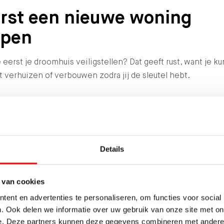
rst een nieuwe woning
open
e eerst je droomhuis veiligstellen? Dat geeft rust, want je ku
t verhuizen of verbouwen zodra jij de sleutel hebt.
 keuze vraagt wel om een goede financiële voorbereiding. 
vooraf weten of je de maandlasten kunt dragen en hoe een
tuele overbrugging geregeld kan worden.
Details
grijke onderwerpen om vooraf in kaart te brengen zijn:
 van cookies
 maandelijkse woonlasten
ent en advertenties te personaliseren, om functies voor social
 financieringsmogelijkheden
. Ook delen we informatie over uw gebruik van onze site met on
en eventuele overbruggingshypotheek
e. Deze partners kunnen deze gegevens combineren met andere i