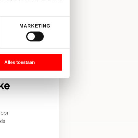
MARKETING
het
n
Alles toestaan
ke
door
eds