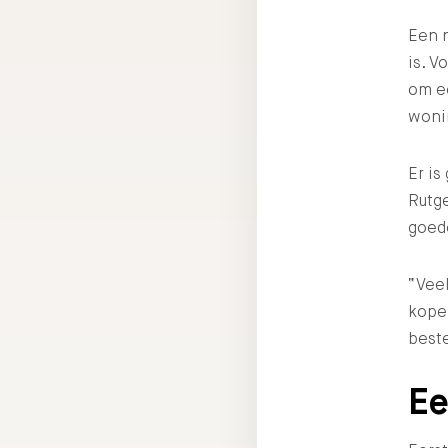
Een n
is. V
om ee
woni
Er is
Rutge
goed
“Vee
kopen
beste
Ee