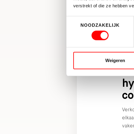
de
verstrekt of die ze hebben v
Je
Toestemmingsselectie
NOODZAKELIJK
De ka
perfe
grot
Weigeren
Ma
hy
co
Verko
elka
vake