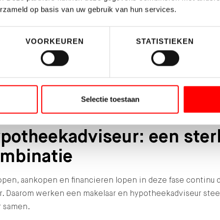
 risico’s van tijdelijke dubbele woonlasten
erzameld op basis van uw gebruik van hun services.
 overwaarde slim benutten
VOORKEUREN
STATISTIEKEN
ns is groot dat je huidige woning overwaarde heeft. Dit is 
cte startkapitaal voor de aankoop van je volgende huis, ee
e verbouwing of direct verduurzamen.
Selectie toestaan
kelaar en
potheekadviseur: een ster
mbinatie
pen, aankopen en financieren lopen in deze fase continu 
ar. Daarom werken een makelaar en hypotheekadviseur ste
r samen.