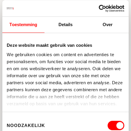
voor de omstandigheden in jouw tuin
(bijvoorbeeld zon/schaduw, grondsoort).
Tips voor beplanting
Toestemming
Details
Over
Denk aan de bloeitijd: Kies planten die op
verschillende tijden van het jaar bloeien om
Deze website maakt gebruik van cookies
ervoor te zorgen dat je tuin er altijd
We gebruiken cookies om content en advertenties te
aantrekkelijk uitziet.
personaliseren, om functies voor social media te bieden
Kleur en textuur: Speel met kleuren en
en om ons websiteverkeer te analyseren. Ook delen we
texturen om je tuin interessanter te maken.
informatie over uw gebruik van onze site met onze
Combineer bijvoorbeeld hoge siergrassen
partners voor social media, adverteren en analyse. Deze
met laagblijvende bloeiers.
partners kunnen deze gegevens combineren met andere
Onderhoud: Overweeg hoeveel tijd je wilt
informatie die u aan ze heeft verstrekt of die ze hebben
besteden aan tuinonderhoud. Kies bij weinig
verzameld op basis van uw gebruik van hun services.
tijd voor onderhoudsarme planten.
Toestemmingsselectie
Realisatie en aanleg
NOODZAKELIJK