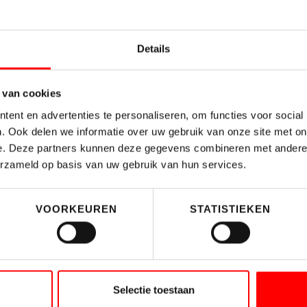
bsite :
https://lnkd.in/eqqQx3xU
Details
 van cookies
TERUG NAAR OVERZICHT
DELEN:
ent en advertenties te personaliseren, om functies voor social
. Ook delen we informatie over uw gebruik van onze site met on
e. Deze partners kunnen deze gegevens combineren met andere i
erzameld op basis van uw gebruik van hun services.
VOORKEUREN
STATISTIEKEN
Gerelateerde berichten
Selectie toestaan