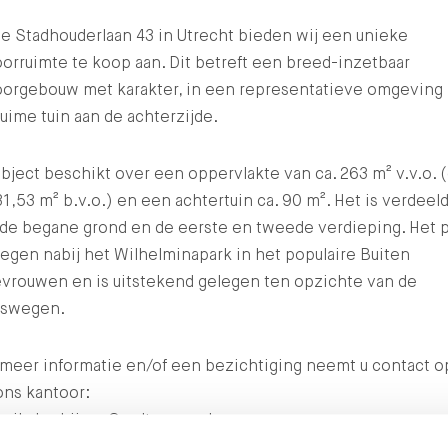
e Stadhouderlaan 43 in Utrecht bieden wij een unieke
orruimte te koop aan. Dit betreft een breed-inzetbaar
oorgebouw met karakter, in een representatieve omgeving
uime tuin aan de achterzijde.
bject beschikt over een oppervlakte van ca. 263 m² v.v.o. 
31,53 m² b.v.o.) en een achtertuin ca. 90 m². Het is verdeel
 de begane grond en de eerste en tweede verdieping. Het 
legen nabij het Wilhelminapark in het populaire Buiten
evrouwen en is uitstekend gelegen ten opzichte van de
alswegen.
 meer informatie en/of een bezichtiging neemt u contact o
ons kantoor:
ail :
bedrijven@waltmann.nl
lefoon : 030-6622255