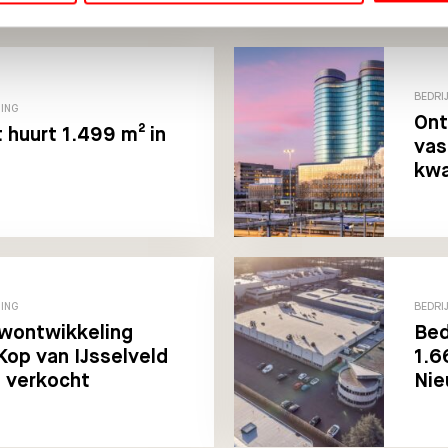
BEDRI
TING
Ont
t huurt 1.499 m² in
vas
kwa
TING
BEDRI
wontwikkeling
Bed
Kop van IJsselveld
1.6
 verkocht
Nie