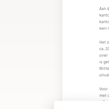
Aan d
kanto
kant
een r
Het o
ca. 3
over
is ge
Witt
uitv
Voor
met 
– E-m
– Te