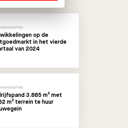
JFSHUISVESTING
wikkelingen op de
tgoedmarkt in het vierde
rtaal van 2024
JFSHUISVESTING
rijfspand 3.885 m² met
62 m² terrein te huur
uwegein