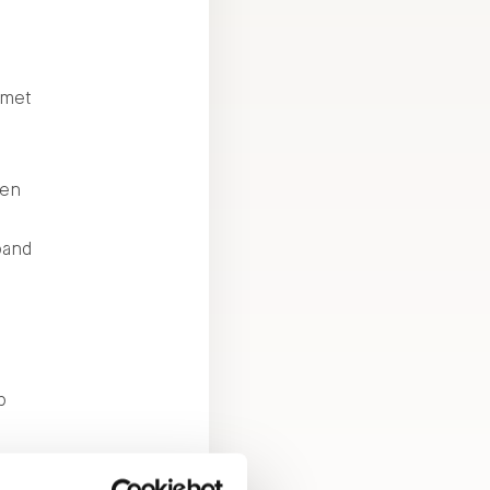
 met
(en
d
pand
p