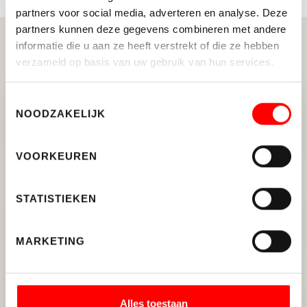
partners voor social media, adverteren en analyse. Deze
partners kunnen deze gegevens combineren met andere
informatie die u aan ze heeft verstrekt of die ze hebben
Gerelateerde berichten
verzameld op basis van uw gebruik van hun services.
Toestemmingsselectie
NOODZAKELIJK
Tandlab huurt kantoorvilla van
286 m² in De Meern
VOORKEUREN
STATISTIEKEN
Woning kopen? Dit zijn de 5
grootste fouten
MARKETING
Alles toestaan