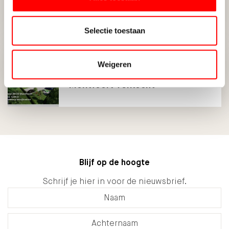
Energielabel verplicht voor
retailpanden
Selectie toestaan
Nieuwbouwontwikkeling 1.639
Weigeren
m2 Kop van IJsselveld
Montfoort verkocht
Blijf op de hoogte
Schrijf je hier in voor de nieuwsbrief.