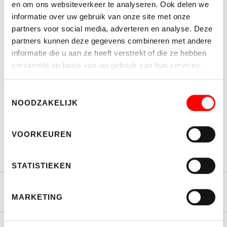
en om ons websiteverkeer te analyseren. Ook delen we
informatie over uw gebruik van onze site met onze
partners voor social media, adverteren en analyse. Deze
partners kunnen deze gegevens combineren met andere
informatie die u aan ze heeft verstrekt of die ze hebben
verzameld op basis van uw gebruik van hun services.
WELKE NIEUWSBRIEF WENST U TE ONTVANGEN?
Makelaardij
Toestemmingsselectie
Bedrijfshuisvesting
NOODZAKELIJK
Ik ga akkoord met de
algemene voorwaarden
VOORKEUREN
INSCHRIJVEN
STATISTIEKEN
Woningmakelaardij
MARKETING