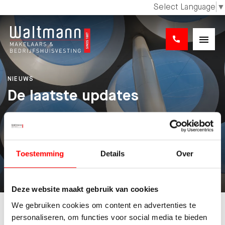
Select Language
▼
NIEUWS
De laatste updates
FILTER NIEUWS
Toestemming
Details
Over
Deze website maakt gebruik van cookies
Blijf op de hoogte
We gebruiken cookies om content en advertenties te
Schrijf je hier in voor de nieuwsbrief.
personaliseren, om functies voor social media te bieden