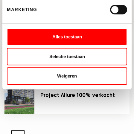
MARKETING
Energielabel C kantoren
Alles toestaan
Nieuwbouwontwikkeling “De
Loods 1635” in Breukelen
Selectie toestaan
geheel verhuurd
Weigeren
Project Allure 100% verkocht