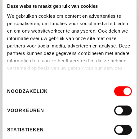
Deze website maakt gebruik van cookies
We gebruiken cookies om content en advertenties te
personaliseren, om functies voor social media te bieden
Ontwikkelingen kantorenmarkt
en om ons websiteverkeer te analyseren. Ook delen we
Q4 2021
informatie over uw gebruik van onze site met onze
partners voor social media, adverteren en analyse. Deze
partners kunnen deze gegevens combineren met andere
informatie die u aan ze heeft verstrekt of die ze hebben
Kantoorgebouw Sylviuslaan 5 in
verzameld op basis van uw gebruik van hun services.
Groningen verkocht aan
particuliere beleggers
Toestemmingsselectie
NOODZAKELIJK
Bedrijfspand 3.885 m² met
VOORKEUREN
1.662 m² terrein te huur
Nieuwegein
STATISTIEKEN