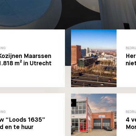
TING
BEDRI
Kozijnen Maarssen
Her
 1.818 m² in Utrecht
nie
TING
BEDRI
w “Loods 1635”
4 v
d en te huur
Mon