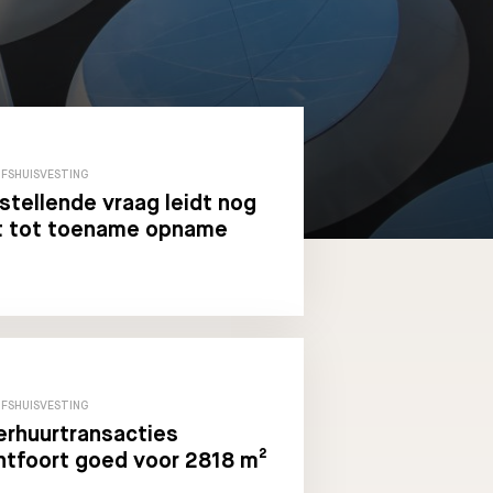
JFSHUISVESTING
stellende vraag leidt nog
t tot toename opname
JFSHUISVESTING
erhuurtransacties
tfoort goed voor 2818 m²