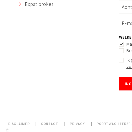
Expat broker
WELKE
Ma
Be
Ik
vo
IN
DISCLAIMER
CONTACT
PRIVACY
POORTWACHTERSF