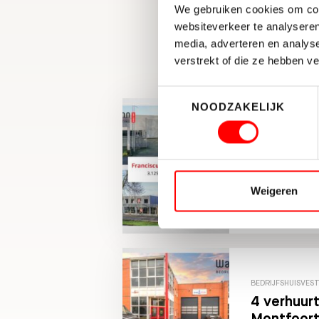
We gebruiken cookies om cont
websiteverkeer te analyseren
media, adverteren en analys
verstrekt of die ze hebben v
Toestemmingsselectie
NOODZAKELIJK
BEDRIJFSHUISVES
1Box Self
bedrijfsp
Weigeren
BEDRIJFSHUISVES
4 verhuur
Montfoort