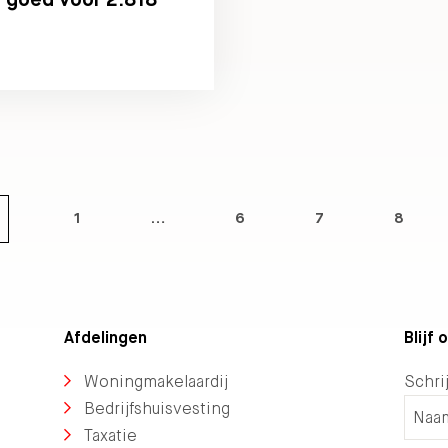
1
…
6
7
8
Afdelingen
Blijf
Woningmakelaardij
Schrij
Bedrijfshuisvesting
Taxatie