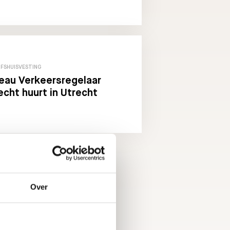
JFSHUISVESTING
eau Verkeersregelaar
echt huurt in Utrecht
Over
ates.