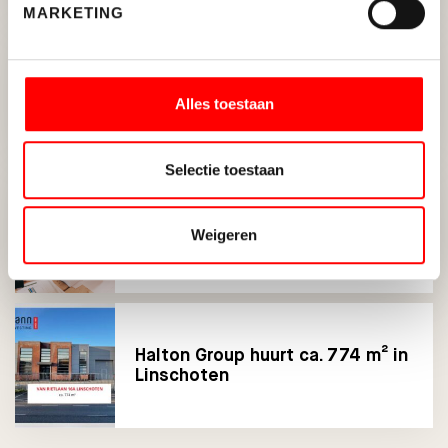
MARKETING
Ontwikkelingen commercieel
vastgoed 2e kwartaal 2024
Alles toestaan
Selectie toestaan
In 2024 stijgt de NHG-grens
Weigeren
verder
Halton Group huurt ca. 774 m² in
Linschoten