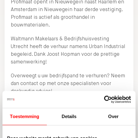
Profimaat opent in Nieuwegein naast Haarlem en
Amsterdam in Nieuwegein haar derde vestiging.
Profimaat is actief als groothandel in
bouwmaterialen.
Waltmann Makelaars & Bedrijfshuisvesting
Utrecht heeft de verhuur namens Urban Industrial
begeleid. Dank Joost Hopman voor de prettige
samenwerking!
Overweegt u uw bedrijfspand te verhuren? Neem
dan contact op met onze specialisten voor
deskundig advies!
🌐
waltmann.nl/bedrijfshuisvesting
📞 030-6622255
Toestemming
Details
Over
✉️
bedrijven@waltmann.nl