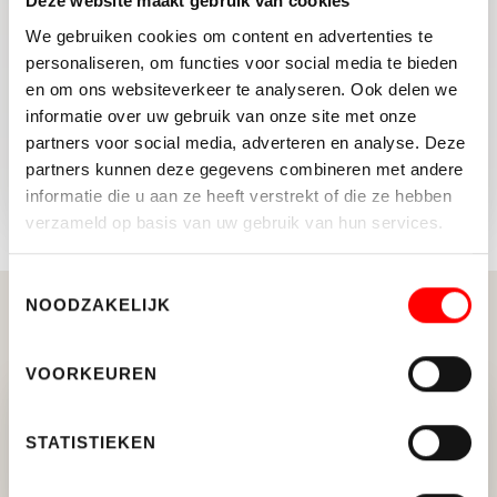
Deze website maakt gebruik van cookies
DELEN:
We gebruiken cookies om content en advertenties te
personaliseren, om functies voor social media te bieden
en om ons websiteverkeer te analyseren. Ook delen we
informatie over uw gebruik van onze site met onze
partners voor social media, adverteren en analyse. Deze
TERUG NAAR OVERZICHT
partners kunnen deze gegevens combineren met andere
informatie die u aan ze heeft verstrekt of die ze hebben
verzameld op basis van uw gebruik van hun services.
Toestemmingsselectie
NOODZAKELIJK
Gerelateerde berichten
VOORKEUREN
4 verhuurtransacties Montfoort
STATISTIEKEN
goed voor 2818 m²