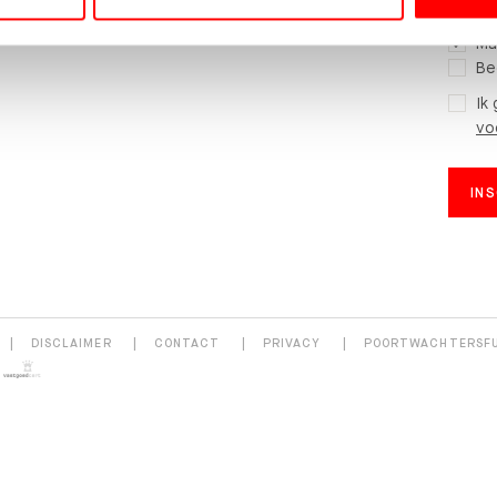
WELKE
Ma
Be
Ik
vo
IN
DISCLAIMER
CONTACT
PRIVACY
POORTWACHTERSF