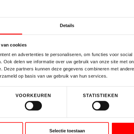
Details
 van cookies
ent en advertenties te personaliseren, om functies voor social
. Ook delen we informatie over uw gebruik van onze site met on
Afdelingen
Blijf
e. Deze partners kunnen deze gegevens combineren met andere i
erzameld op basis van uw gebruik van hun services.
Woningmakelaardij
Schrij
Bedrijfshuisvesting
VOORKEUREN
STATISTIEKEN
Taxatie
Expat broker
Selectie toestaan