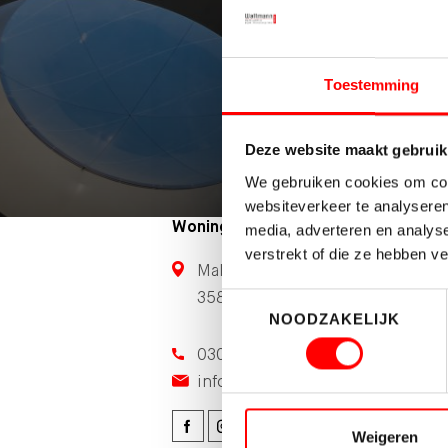
Toestemming
Deze website maakt gebruik
We gebruiken cookies om cont
websiteverkeer te analyseren
Woningmakelaardij
media, adverteren en analys
verstrekt of die ze hebben v
Maliebaan 71
3581 CG Utrecht
Toestemmingsselectie
NOODZAKELIJK
030-231 30 35
info@waltmann.nl
Weigeren