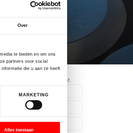
Over
 media te bieden en om ons
ze partners voor social
 op de hoogte
nformatie die u aan ze heeft
f je hier in voor de nieuwsbrief.
MARKETING
Alles toestaan