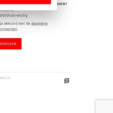
 NIEUWSBRIEF WENST U TE ONTVANGEN?
kelaardij
drijfshuisvesting
 ga akkoord met de
algemene
orwaarden
SCHRIJVEN
UNCTIE