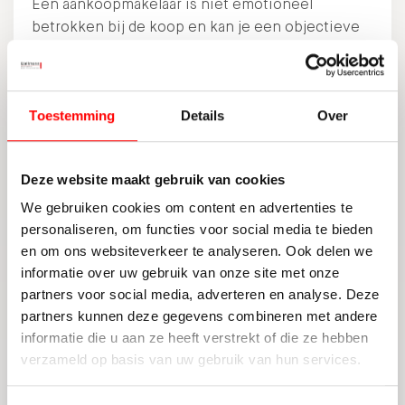
Een aankoopmakelaar is niet emotioneel
betrokken bij de koop en kan je een objectieve
mening geven over de woning.
Je bent in het voordeel bij de onderhandelingen
Toestemming
Details
Over
Een aankoopmakelaar heeft ervaring met
onderhandelen en kan je helpen om de beste
prijs voor de woning te krijgen.
Deze website maakt gebruik van cookies
Je weet zeker dat alles goed geregeld wordt
We gebruiken cookies om content en advertenties te
personaliseren, om functies voor social media te bieden
Een aankoopmakelaar kent alle ins en outs van
en om ons websiteverkeer te analyseren. Ook delen we
het koopproces en zorgt ervoor dat alles volgens
informatie over uw gebruik van onze site met onze
de regels verloopt.
partners voor social media, adverteren en analyse. Deze
Nadelen
partners kunnen deze gegevens combineren met andere
informatie die u aan ze heeft verstrekt of die ze hebben
Er zijn ook een paar nadelen aan het inschakelen
verzameld op basis van uw gebruik van hun services.
van een aankoopmakelaar, die zijn als volgt: