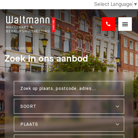
Select Language
▼
WOONAANBOD
Zoek in ons aanbod