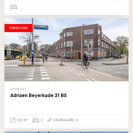
VERHUURD
UTRECHT
Adriaen Beyerkade 31 BS
2
132 M
3
ENERGIELABEL D