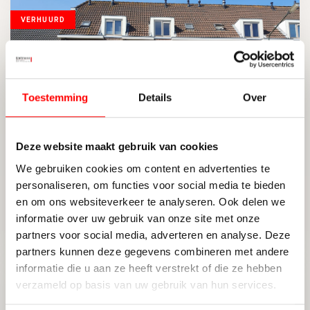
VERHUURD
Toestemming
Details
Over
Deze website maakt gebruik van cookies
SOEST
We gebruiken cookies om content en advertenties te
Turfstreek 98
personaliseren, om functies voor social media te bieden
en om ons websiteverkeer te analyseren. Ook delen we
informatie over uw gebruik van onze site met onze
partners voor social media, adverteren en analyse. Deze
2
75 M
2
partners kunnen deze gegevens combineren met andere
informatie die u aan ze heeft verstrekt of die ze hebben
verzameld op basis van uw gebruik van hun services.
VERHUURD