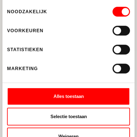
Toestemmingsselectie
NOODZAKELIJK
VOORKEUREN
STATISTIEKEN
WOERDEN
Molenvlietbrink 263
MARKETING
2
61 M
2
ENERGIELABEL A
Alles toestaan
VERHUURD
Selectie toestaan
Weigeren