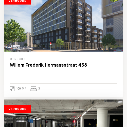
VERHUURD
UTRECHT
Willem Frederik Hermansstraat 458
2
100 M
3
VERHUURD