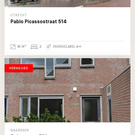
UTRECHT
Pablo Picassostraat 514
2
80 M
2
ENERGIELABEL A++
VERHUURD
MAARSSEN