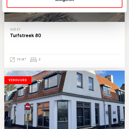
SOEST
Turfstreek 80
2
75 M
2
VERHUURD