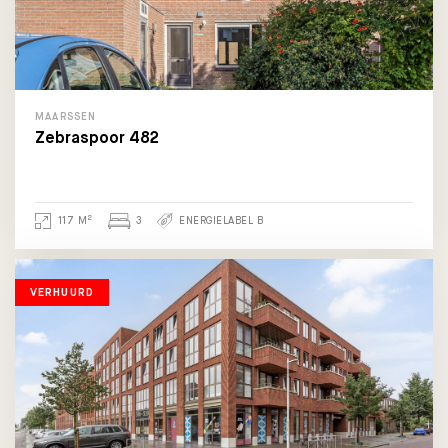
MAARSSEN
Zebraspoor 482
2
117 M
3
ENERGIELABEL B
VERHUURD