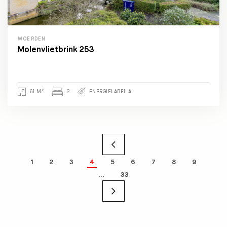
WOERDEN
Molenvlietbrink 253
2
61 M
2
ENERGIELABEL A
1
2
3
4
5
6
7
8
9
…
33