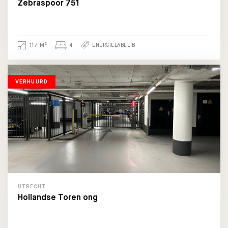
Zebraspoor 751
2
117 M
4
ENERGIELABEL B
VERHUURD
UTRECHT
Hollandse Toren ong