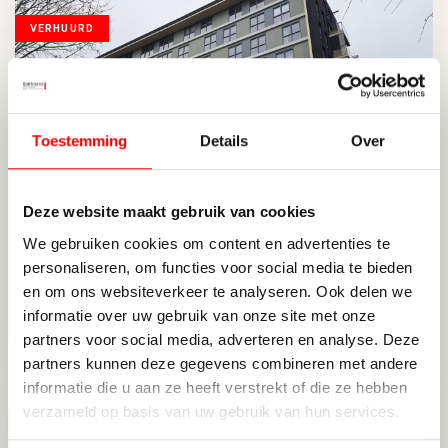
VERHUURD
Toestemming
Details
Over
Deze website maakt gebruik van cookies
UTRECHT
We gebruiken cookies om content en advertenties te
Willem Frederik Hermansstraat 458
personaliseren, om functies voor social media te bieden
en om ons websiteverkeer te analyseren. Ook delen we
informatie over uw gebruik van onze site met onze
partners voor social media, adverteren en analyse. Deze
2
100 M
3
ENERGIELABEL A++
partners kunnen deze gegevens combineren met andere
informatie die u aan ze heeft verstrekt of die ze hebben
verzameld op basis van uw gebruik van hun services.
VERHUURD