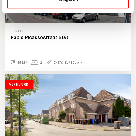
UTRECHT
Pablo Picassostraat 508
2
85 M
2
ENERGIELABEL A++
VERHUURD