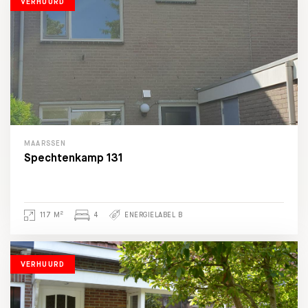
VERHUURD
MAARSSEN
Spechtenkamp 131
2
117 M
4
ENERGIELABEL B
VERHUURD