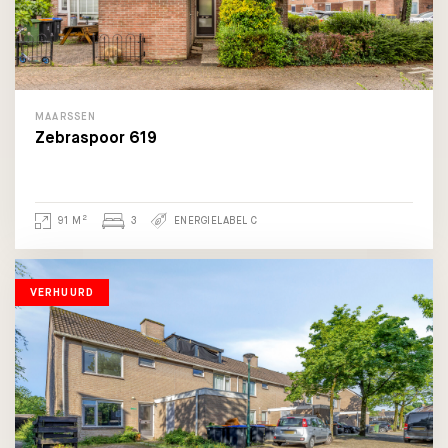
MAARSSEN
Zebraspoor 619
2
91 M
3
ENERGIELABEL C
VERHUURD