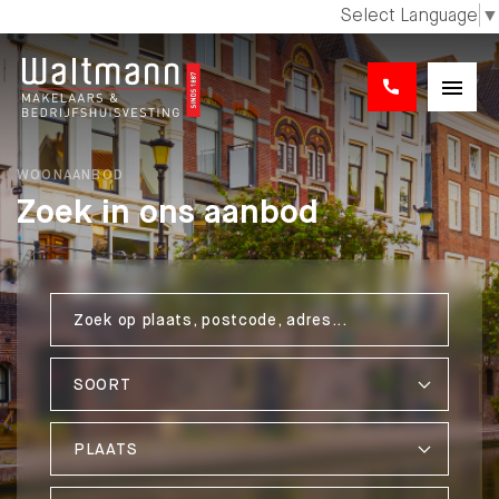
Select Language
▼
WOONAANBOD
Zoek in ons aanbod