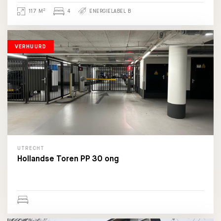
2
117 M
4
ENERGIELABEL B
VERHUURD
UTRECHT
Hollandse Toren PP 30 ong