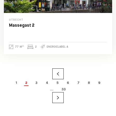
UTRECHT
Massegast 2
2
77 M
2
ENERGIELABEL A
1
2
3
4
5
6
7
8
9
…
33