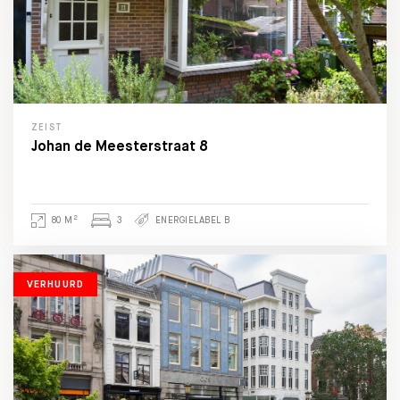
ZEIST
Johan de Meesterstraat 8
2
80 M
3
ENERGIELABEL B
VERHUURD