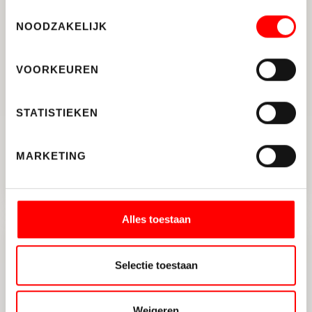
Toestemmingsselectie
NOODZAKELIJK
VOORKEUREN
STATISTIEKEN
UTRECHT
Hollandse Toren ong
MARKETING
Alles toestaan
VERHUURD
Selectie toestaan
Weigeren