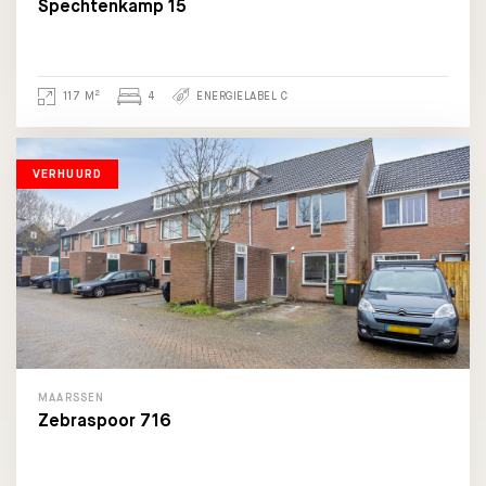
Spechtenkamp 15
2
117 M
4
ENERGIELABEL C
VERHUURD
MAARSSEN
Zebraspoor 716