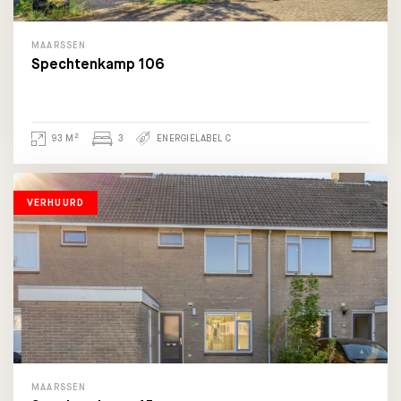
MAARSSEN
Spechtenkamp 106
2
93 M
3
ENERGIELABEL C
VERHUURD
MAARSSEN