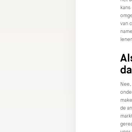
kans 
omge
van c
namel
lenen
Al
da
Nee, 
onder
make
de an
markt
gerea
voor 