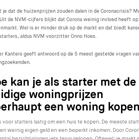
 je dat de huizenprijzen zouden dalen in de Coronacrisis? M
 Uit de NVM-cijfers blijkt dat Corona weinig invloed heeft op
nmarkt. Wel is er minder druk op de markt en dat biedt kan
starters, aldus NVM voorzitter Onno Hoes.
r Kanters geeft antwoord op de 5 meest gestelde vragen va
ngzoekenden.
e kan je als starter met de
idige woningprijzen
erhaupt een woning kope
s voor starters lastig om een huis te kopen. De meeste star
en weinig eigen geld en een beperkt inkomen. Door Coron
antal bezichtigingen iets terug gelopen. Oftewel; je maakt