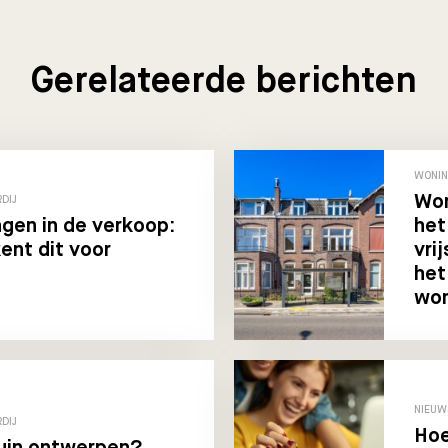
Gerelateerde berichten
WONIN
Won
DIJ
gen in de verkoop:
het
ent dit voor
vri
het
won
NIEUW
DIJ
Hoe
tuin ontwerpen?