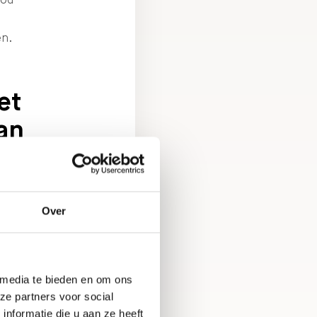
n.
et
an
n als
edt
Over
el
 media te bieden en om ons
d
ze partners voor social
nformatie die u aan ze heeft