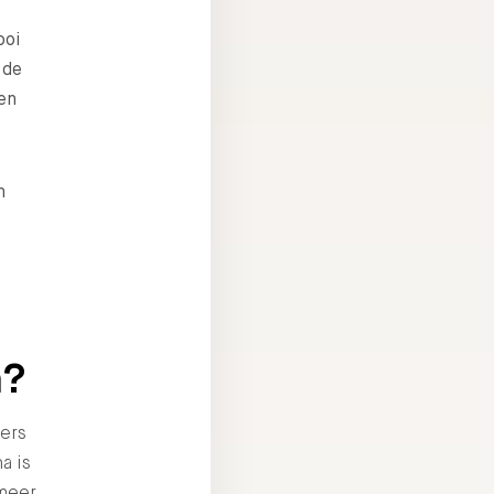
ooi
 de
sen
n
n?
ters
a is
 meer