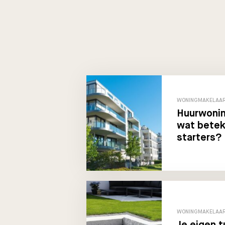
WONINGMAKELAAR
Huurwonin
wat betek
starters?
WONINGMAKELAAR
Je eigen 