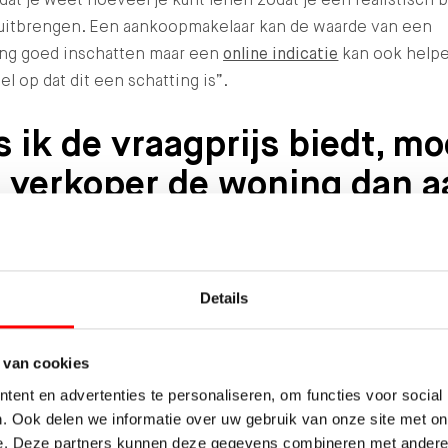
 uitbrengen. Een aankoopmakelaar kan de waarde van een
ng goed inschatten maar een
online indicatie
kan ook helpe
el op dat dit een schatting is”.
s ik de vraagprijs biedt, mo
 verkoper de woning dan a
j verkopen?
ge Raad heeft bepaald dat de vraagprijs gezien moet worde
itnodiging tot het doen van een bod. Als je de vraagprijs bi
Details
e verkoper beslissen je bod niet te aanvaarden of eventue
tegenbod te doen.
 van cookies
ent en advertenties te personaliseren, om functies voor social
b je standaard voorbehou
. Ook delen we informatie over uw gebruik van onze site met on
e. Deze partners kunnen deze gegevens combineren met andere i