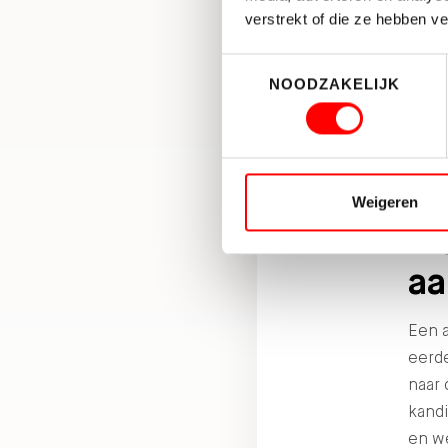
va
verstrekt of die ze hebben v
ko
Toestemmingsselectie
NOODZAKELIJK
Nee, 
vastg
vanu
mee
Weigeren
Wa
aa
Een 
eerde
naar 
kandi
en w