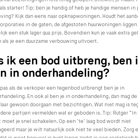
als starter! Tip: ben je handig of heb je handige mensen in 
ving? Kijk dan eens naar opknapwoningen. Houdt het aan
orporaties in de gaten, de afgestoten huurwoningen liggen
ijk een stuk lager qua prijs. Bovendien kun je vaak extra ge
 als je een duurzame verbouwing uitvoert.
s ik een bod uitbreng, ben 
n in onderhandeling?
pas als de verkoper een tegenbod uitbrengt ben je in
handeling. En ook al ben je in onderhandeling, dan mag de
laar gewoon doorgaan met bezichtigen. Wat niet mag is te
dere partijen vermelden wat er geboden is. Tip: Rutger “In
 moet je snel schakelen. Op een ‘te’ laag bod wordt niet
geerd maar je wilt natuurlijk ook niet te veel bieden. Zorg e
dat je weet hoeveel je kunt lenen zodat je een realistisch 