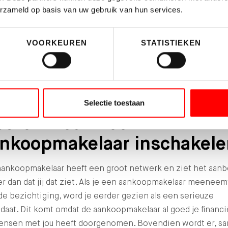
n financiering als je een hu
erzameld op basis van uw gebruik van hun services.
opt?
VOORKEUREN
STATISTIEKEN
dit moet vooraf afgesproken worden. Daarna wordt dit
elegd in de koopovereenkomst. Je kunt er dus niet standaa
it gaan dat het voorbehoud in de koopovereenkomst is
genomen.
Selectie toestaan
arom zou ik een
nkoopmakelaar inschakel
aankoopmakelaar heeft een groot netwerk en ziet het aan
r dan dat jij dat ziet. Als je een aankoopmakelaar meeneem
de bezichtiging, word je eerder gezien als een serieuze
daat. Dit komt omdat de aankoopmakelaar al goed je financ
ensen met jou heeft doorgenomen. Bovendien wordt er, s