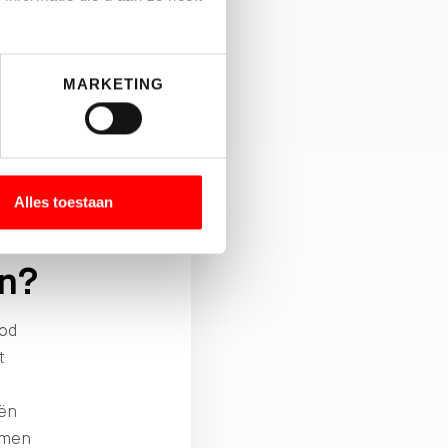
is
MARKETING
rd
Alles toestaan
en?
bod
t
iën
amen