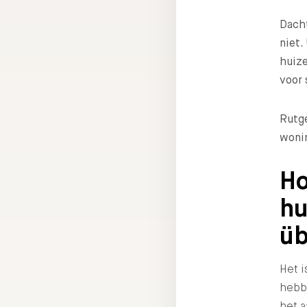
Dacht
niet.
huize
voor 
Rutge
woni
Ho
hu
üb
Het i
hebb
het a