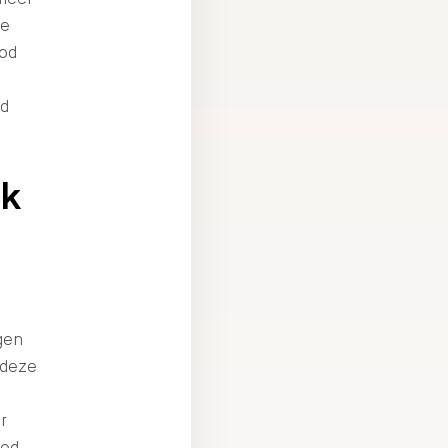
je
bod
ld
ik
gen
 deze
r
bod