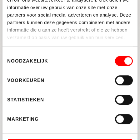
Fysio Broekhuizen verhuist in
informatie over uw gebruik van onze site met onze
Harmelen
partners voor social media, adverteren en analyse. Deze
partners kunnen deze gegevens combineren met andere
informatie die u aan ze heeft verstrekt of die ze hebben
Te Koop: Westkanaaldijk 5-07
(Lageweide) Utrecht
verzameld op basis van uw gebruik van hun services.
Toestemmingsselectie
NOODZAKELIJK
Tekort bedrijfsruimtemarkt
zorgt voor hogere opbrengst
VOORKEUREN
Newday Offices Utrecht
STATISTIEKEN
Papendorp volledig verhuurd
MARKETING
Verkoop bij inschrijving:
Kromme Nieuwegracht 62