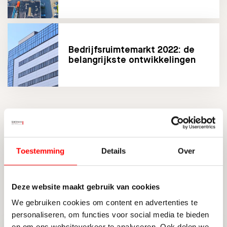
Bedrijfsruimtemarkt 2022: de
belangrijkste ontwikkelingen
Op de hoogte blijven?
Schrijf u nu in voor onze nieuwsbrief en ontvang de
Toestemming
Details
Over
laatste updates.
INSCHRIJVEN NIEUWSBRIEF
Deze website maakt gebruik van cookies
We gebruiken cookies om content en advertenties te
personaliseren, om functies voor social media te bieden
en om ons websiteverkeer te analyseren. Ook delen we