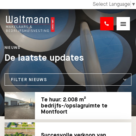
Select Language
▼
NIEUWS
De laatste updates
FILTER NIEUWS
Te huur: 2.008 m²
bedrijfs-/opslagruimte te
Montfoort
Succesvolle verkoop van